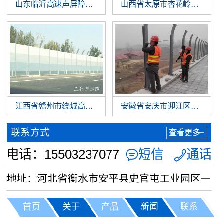
山东临沂高速声屏障正在施工
山西省太原市杏花岭区桥梁
江西省赣州市绕城高速声屏障工程
安徽省安庆市迎江区桥梁声
联系方式
查看更多+
电话：15503237077
短信
通话


地址：河北省衡水市安平县史官屯工业园区一
路6号
首页
关于
产品
新闻
联系