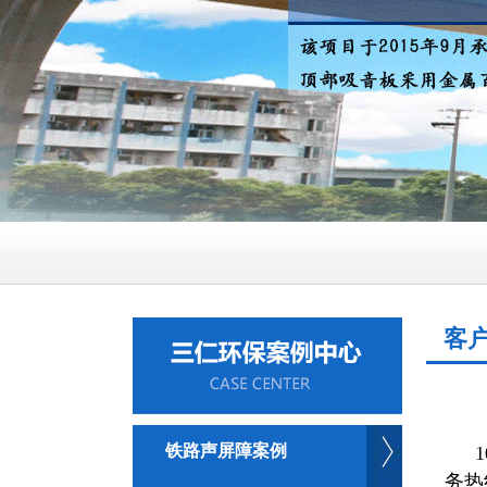
客
铁路声屏障案例
1
务热