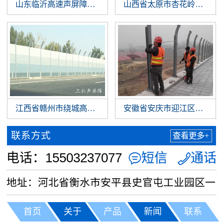
山东临沂高速声屏障正在施工
山西省太原市杏花岭区桥梁
江西省赣州市绕城高速声屏障工程
安徽省安庆市迎江区桥梁声
联系方式
查看更多+
电话：15503237077
短信
通话


地址：河北省衡水市安平县史官屯工业园区一
路6号
首页
关于
产品
新闻
联系