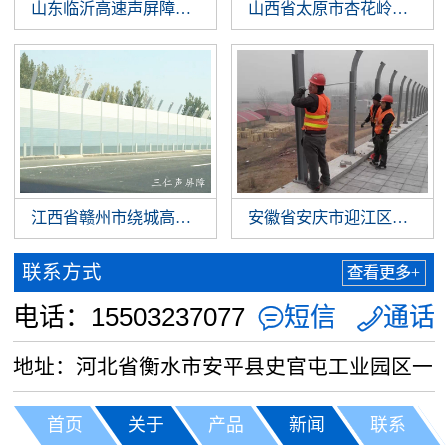
山东临沂高速声屏障正在施工
山西省太原市杏花岭区桥梁
江西省赣州市绕城高速声屏障工程
安徽省安庆市迎江区桥梁声
联系方式
查看更多+
电话：15503237077
短信
通话


地址：河北省衡水市安平县史官屯工业园区一
路6号
首页
关于
产品
新闻
联系